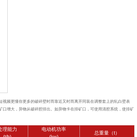
短视频更懂你更多的破碎壁时而靠近又时而离开同装在调整套上的轧白壁表
矿口增大，异物从破碎腔排出。如异物卡在排矿口，可使用清腔系统，使排矿
处理能力
电动机功率
总重量（t）
(t/h)
(kw)