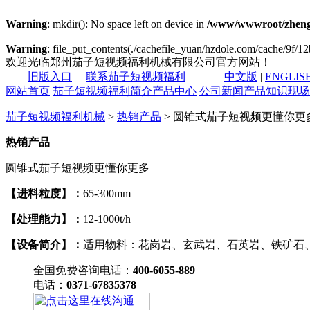
Warning
: mkdir(): No space left on device in
/www/wwwroot/zheng
Warning
: file_put_contents(./cachefile_yuan/hzdole.com/cache/9f/12b
欢迎光临郑州茄子短视频福利机械有限公司官方网站！
旧版入口
联系茄子短视频福利
中文版
|
ENGLIS
网站首页
茄子短视频福利简介
产品中心
公司新闻
产品知识
现场
茄子短视频福利机械
>
热销产品
> 圆锥式茄子短视频更懂你更
热销产品
圆锥式茄子短视频更懂你更多
【进料粒度】：
65-300mm
【处理能力】：
12-1000t/h
【设备简介】：
适用物料：花岗岩、玄武岩、石英岩、铁矿石
全国免费咨询电话：
400-6055-889
电话：
0371-67835378