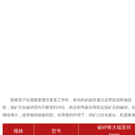
圆锥茄子短视频更懂你更多工作时，电动机的旋转通过皮带轮或联轴器
面，使矿石在破碎腔内不断受到冲击，挤压和弯曲作用而实现矿石的破碎。
继续增大，使异物排除破碎腔。在弹簧的作用下，排矿口自动复位，机器恢
破碎锥大端直径
规格
型号
(mm)