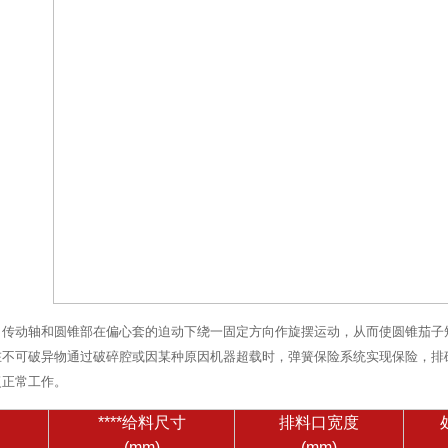
、传动轴和圆锥部在偏心套的迫动下绕一固定方向作旋摆运动，从而使圆锥茄子
在不可破异物通过破碎腔或因某种原因机器超载时，弹簧保险系统实现保险，排
复正常工作。
****给料尺寸
排料口宽度
(mm)
(mm)