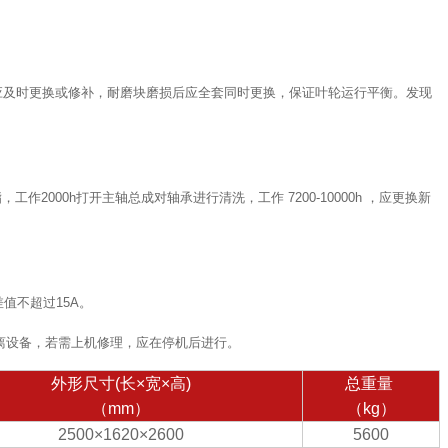
应及时更换或修补，耐磨块磨损后应全套同时更换，保证叶轮运行平衡。发现
2000h打开主轴总成对轴承进行清洗，工作 7200-10000h ，应更换新
值不超过15A。
离设备，若需上机修理，应在停机后进行。
外形尺寸(长×宽×高)
总重量
（mm）
（kg）
2500×1620×2600
5600