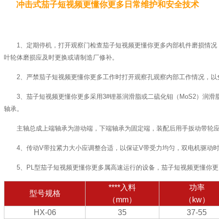
冲击式茄子短视频更懂你更多日常维护和安全技术
1、定期停机，打开观察门检查茄子短视频更懂你更多内部机件磨损情
叶轮体磨损应及时更换或请制造厂修补。
2、严禁茄子短视频更懂你更多工作时打开观察孔观察内部工作情况，以
3、茄子短视频更懂你更多采用3#锂基润滑脂或二硫化钼（MoS2）润滑脂，加
轴承。
主轴总成上端轴承为游动端，下端轴承为固定端，装配后用手扳动带轮
4、传动V带拉紧力大小应调整合适，以保证V带受力均匀，双电机驱动
5、PL型茄子短视频更懂你更多属高速运行的设备，茄子短视频更懂你
****入料
功率
型号规格
（mm）
（kw）
HX-06
35
37-55