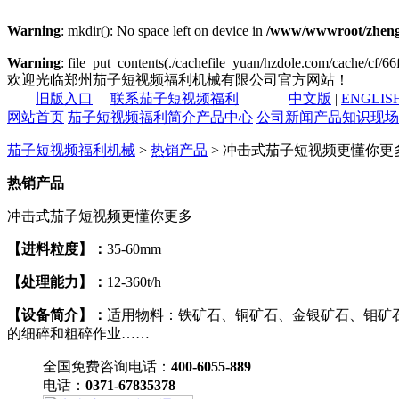
Warning
: mkdir(): No space left on device in
/www/wwwroot/zheng
Warning
: file_put_contents(./cachefile_yuan/hzdole.com/cache/cf/66f
欢迎光临郑州茄子短视频福利机械有限公司官方网站！
旧版入口
联系茄子短视频福利
中文版
|
ENGLIS
网站首页
茄子短视频福利简介
产品中心
公司新闻
产品知识
现场
茄子短视频福利机械
>
热销产品
> 冲击式茄子短视频更懂你更
热销产品
冲击式茄子短视频更懂你更多
【进料粒度】：
35-60mm
【处理能力】：
12-360t/h
【设备简介】：
适用物料：铁矿石、铜矿石、金银矿石、钼矿
的细碎和粗碎作业……
全国免费咨询电话：
400-6055-889
电话：
0371-67835378