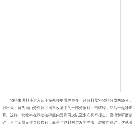
物料由进料斗进入茄子短视频更懂你更多，经分料器将物料分成两部分，
射出去，首先同由分料器四周自收落下的一部分物料冲击破碎，然后一起冲
幕。这样一块物料在涡动破碎腔内受到两次以至多次机率撞击、磨擦和研磨破
碎，不与金属元件直接接触，而是与物料衬层发生冲击、磨擦而粉碎，这就