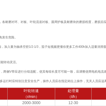
况，各耐磨衬环、衬板、叶轮流道衬板、圆周护板及耐磨块的磨损程度，磨损后
免发生危险。
入量为轴承空腔1/2-1/3，茄子短视频更懂你更多工作400h加入适量润滑脂，工作
应能转动灵活。
时，两侧V带应进行分组选配，使其每组长度尽可能一致，应调整使两电机电流差
更多运行时应特别注意安全生产，操作人员应在指定岗位上操作，无关人员应远
叶轮转速
处理量
（r/min）
（t/h）
2000-3000
12-30