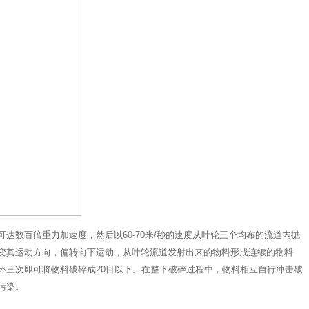
数百倍重力加速度，然后以60-70米/秒的速度从叶轮三个均布的流道内抛
变其运动方向，偏转向下运动，从叶轮流道发射出来的物料形成连续的物料
环三次即可将物料破碎成20目以下。在整下破碎过程中，物料相互自行冲击破
污染。