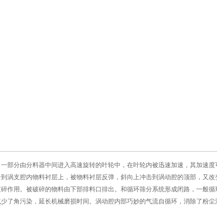
一部分由分料器中间进入高速旋转的叶轮中，在叶轮内被迅速加速，其加速度可达
击到涡支腔内物料衬层上，被物料衬层反弹，斜向上冲击到涡动腔的顶部，又改
碎作用。被破碎的物料由下部排料口排出。和循环筛分系统形成闭路，一般循
减少了角污染，延长机械磨损时间。涡动腔内部巧妙的气流自循环，消除了粉尘