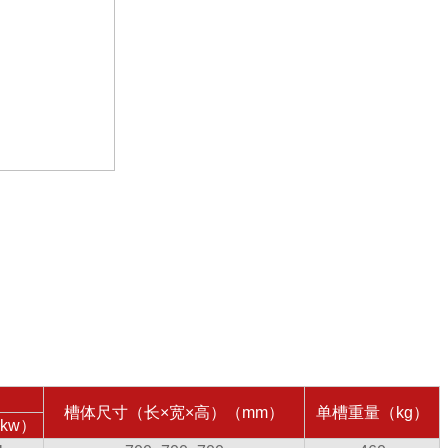
槽体尺寸（长×宽×高）（mm）
单槽重量（kg）
kw）