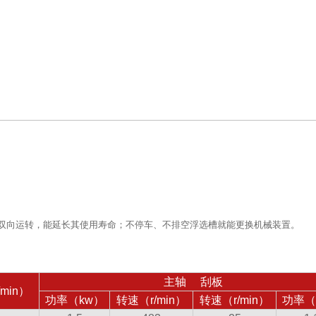
双向运转，能延长其使用寿命；不停车、不排空浮选槽就能更换机械装置。
主轴 刮板
min）
功率（kw）
转速（r/min）
转速（r/min）
功率（