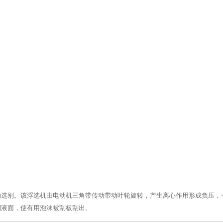
的选别。该浮选机由电动机三角带传动带动叶轮旋转，产生离心作用形成负压，
制液面，使有用泡沫被刮板刮出。