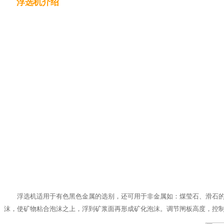
浮选机介绍
浮选机适用于有色黑色金属的选别，还可用于非金属如：煤莹石、滑石
沫，使矿物粘合泡沫之上，浮到矿浆面再形成矿化泡沫。调节闸板高度，控