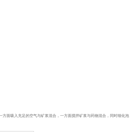
一方面吸入充足的空气与矿浆混合，一方面搅拌矿浆与药物混合，同时细化泡