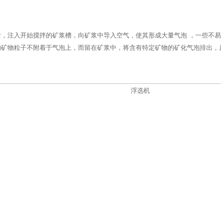
，注入开始搅拌的矿浆槽，向矿浆中导入空气，使其形成大量气泡 ，一些不
的矿物粒子不附着于气泡上，而留在矿浆中，将含有特定矿物的矿化气泡排出，