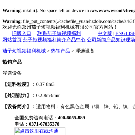
Warning
: mkdir(): No space left on device in
/www/wwwroot/zheng
Warning
: file_put_contents(./cachefile_yuan/hzdole.com/cache/a4/3f7
欢迎光临郑州茄子短视频福利机械有限公司官方网站！
旧版入口
联系茄子短视频福利
中文版
|
ENGLIS
网站首页
茄子短视频福利简介
产品中心
公司新闻
产品知识
现场
茄子短视频福利机械
>
热销产品
> 浮选设备
热销产品
浮选设备
【进料粒度】：
0.37-8m3
【处理能力】：
0.2-8m3/min
【设备简介】：
适用物料：有色黑色金属（铜、锌、铅、镍、
全国免费咨询电话：
400-6055-889
电话：
0371-67835378