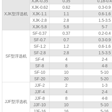
XJK-0.35
0.35
0.18-0.4
XJK-0.62
0.62
0.3-0.9
XJK型浮选机
XJK-1.1
1.1
0.6-1.6
XJK-2.8
2.8
1.5-3.5
XJK-5.8
5.8
5-7
SF-0.37
0.37
0.2-0.4
SF-0.7
0.7
0.3-0.9
SF-1.2
1.2
0.6-1.6
SF-2.8
2.8
1.5-3.5
SF型浮选机
SF-4
4
2-4
SF-8
8
4-8
SF-10
10
5-10
SF-20
20
5-20
JJF-2
2
1-3
JJF-4
4
2-4
JJF-8
8
4-8
JJF型浮选机
JJF-10
10
5-10
JJF-16
16
5-16