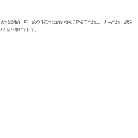
易被水湿润的，即一般称作疏水性的矿物粒子附着于气泡上，并与气泡一起浮
从而达到选矿的目的。