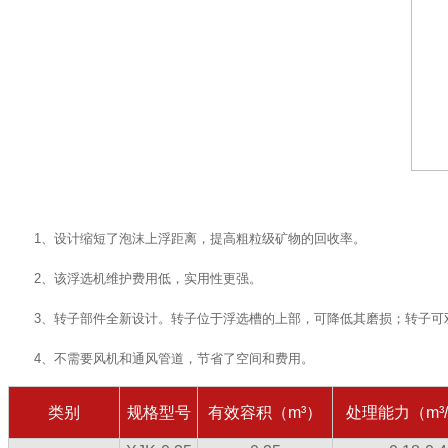
1、设计缩短了泡沫上浮距离，提高粗粒级矿物的回收率。
2、该浮选机维护费用低，实用性更强。
3、转子部件全新设计。转子位于浮选槽的上部，可降低其磨损；转子可
4、不需要风机和通风管道，节省了空间和费用。
类别
规格型号
有效容积（m³）
处理能力（m³/