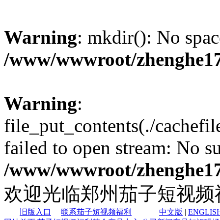
Warning
: mkdir(): No spac
/www/wwwroot/zhenghe17
Warning
:
file_put_contents(./cachefi
failed to open stream: No su
/www/wwwroot/zhenghe17
欢迎光临郑州茄子短视频
旧版入口
联系茄子短视频福利
中文版
|
ENGLIS