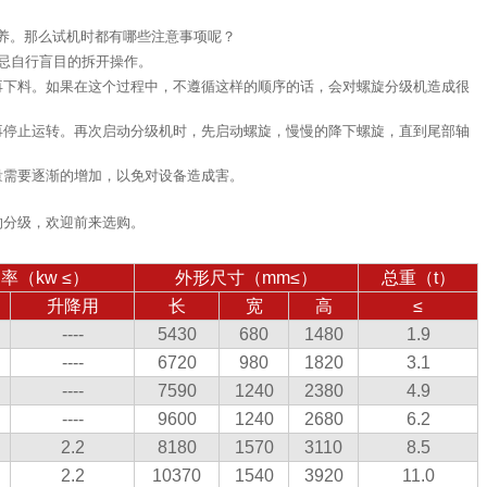
养。那么试机时都有哪些注意事项呢？
切忌自行盲目的拆开操作。
再下料。如果在这个过程中，不遵循这样的顺序的话，会对螺旋分级机造成很
再停止运转。再次启动分级机时，先启动螺旋，慢慢的降下螺旋，直到尾部轴
量需要逐渐的增加，以免对设备造成害。
的分级，欢迎前来选购。
率（kw ≤）
外形尺寸（mm≤）
总重（t）
升降用
长
宽
高
≤
----
5430
680
1480
1.9
----
6720
980
1820
3.1
----
7590
1240
2380
4.9
----
9600
1240
2680
6.2
2.2
8180
1570
3110
8.5
2.2
10370
1540
3920
11.0