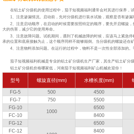
在铝土矿分级机的使用过程中，茄子短视频福利通常会对其进行保养，
1、注意渗漏情况。启动前，先对分级机进行装水试验，观察是否有渗漏现
2、注意启动顺序，在启动的时候需要按照特定的顺序，要先开启螺旋
大的伤害，减少它的使用寿命。
3、注意故障问题。试机期间，遇到了机械故障的时候，应该马上紧急
承的位置和底座接触为止，这个顺序同样不能够颠倒。当分级机的螺旋还在
4、注意物料添加问题。在运行的过程中，物料不是一次性全部添加的。
茄子短视频福利机械是专业的铝土矿分级机生产厂家，其生产铝土矿分级
铝土矿分级机价格哪家低，河南茄子短视频福利矿山机械欢迎你！
型号
螺旋直径(mm)
水槽长度(mm)
FG-5
500
4500
FG-7
750
5500
FG-10
6500
1000
FC-10
8400
FG-12
6500
FC-12
8400