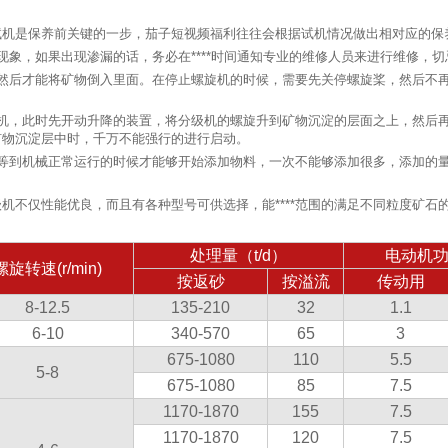
试机是保养前关键的一步，茄子短视频福利往往会根据试机情况做出相对应的保
象，如果出现渗漏的话，务必在****时间通知专业的维修人员来进行维修，
，然后才能将矿物倒入里面。在停止螺旋机的时候，需要先关停螺旋桨，然后不
停机，此时先开动升降的装置，将分级机的螺旋升到矿物沉淀的层面之上，然后
矿物沉淀层中时，千万不能强行的进行启动。
等到机械正常运行的时候才能够开始添加物料，一次不能够添加很多，添加的
机不仅性能优良，而且有各种型号可供选择，能****范围的满足不同粒度矿石
处理量（t/d）
电动机功
螺旋转速(r/min)
按返砂
按溢流
传动用
8-12.5
135-210
32
1.1
6-10
340-570
65
3
675-1080
110
5.5
5-8
675-1080
85
7.5
1170-1870
155
7.5
1170-1870
120
7.5