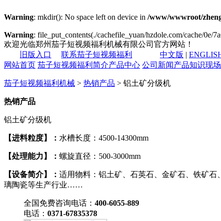
Warning
: mkdir(): No space left on device in
/www/wwwroot/zheng
Warning
: file_put_contents(./cachefile_yuan/hzdole.com/cache/0e/7a6
欢迎光临郑州茄子短视频福利机械有限公司官方网站！
旧版入口
联系茄子短视频福利
中文版
|
ENGLIS
网站首页
茄子短视频福利简介
产品中心
公司新闻
产品知识
现场
茄子短视频福利机械
>
热销产品
> 铝土矿分级机
热销产品
铝土矿分级机
【进料粒度】：
水槽长度：4500-14300mm
【处理能力】：
螺旋直径：500-3000mm
【设备简介】：
适用物料：铝土矿、石英石、金矿石、铁矿石
璃陶瓷等生产行业……
全国免费咨询电话：
400-6055-889
电话：
0371-67835378