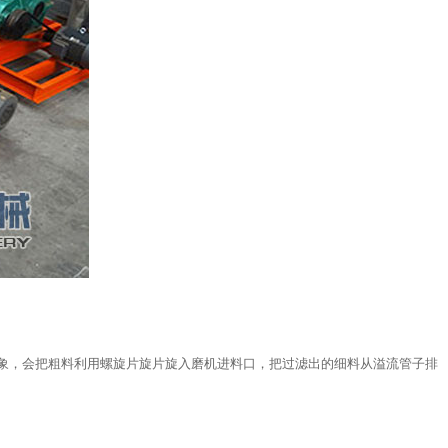
象，会把粗料利用螺旋片旋片旋入磨机进料口，把过滤出的细料从溢流管子排