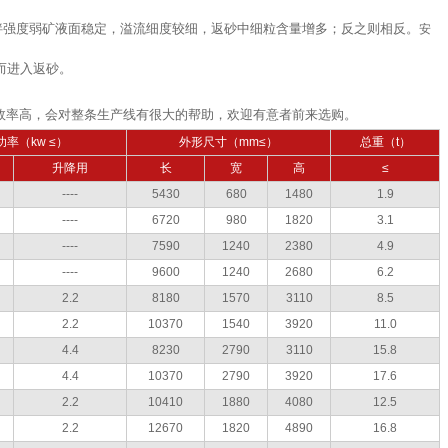
拌强度弱矿液面稳定，溢流细度较细，返砂中细粒含量增多；反之则相反。
安
而进入返砂。
效率高，会对整条生产线有很大的帮助，欢迎有意者前来选购。
率（kw ≤）
外形尺寸（mm≤）
总重（t）
升降用
长
宽
高
≤
----
5430
680
1480
1.9
----
6720
980
1820
3.1
----
7590
1240
2380
4.9
----
9600
1240
2680
6.2
2.2
8180
1570
3110
8.5
2.2
10370
1540
3920
11.0
4.4
8230
2790
3110
15.8
4.4
10370
2790
3920
17.6
2.2
10410
1880
4080
12.5
2.2
12670
1820
4890
16.8