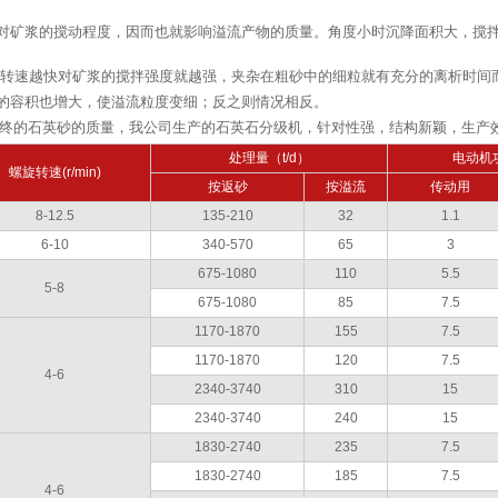
片对矿浆的搅动程度，因而也就影响溢流产物的质量。角度小时沉降面积大，搅
。转速越快对矿浆的搅拌强度就越强，夹杂在粗砂中的细粒就有充分的离析时间
的容积也增大，使溢流粒度变细；反之则情况相反。
*终的石英砂的质量，我公司生产的石英石分级机，针对性强，结构新颖，生产
处理量（t/d）
电动机功
螺旋转速(r/min)
按返砂
按溢流
传动用
8-12.5
135-210
32
1.1
6-10
340-570
65
3
675-1080
110
5.5
5-8
675-1080
85
7.5
1170-1870
155
7.5
1170-1870
120
7.5
4-6
2340-3740
310
15
2340-3740
240
15
1830-2740
235
7.5
1830-2740
185
7.5
4-6