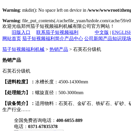
Warning
: mkdir(): No space left on device in
/www/wwwroot/zheng
Warning
: file_put_contents(./cachefile_yuan/hzdole.com/cache/59/e08
欢迎光临郑州茄子短视频福利机械有限公司官方网站！
旧版入口
联系茄子短视频福利
中文版
|
ENGLIS
网站首页
茄子短视频福利简介
产品中心
公司新闻
产品知识
现场
茄子短视频福利机械
>
热销产品
> 石英石分级机
热销产品
石英石分级机
【进料粒度】：
水槽长度：4500-14300mm
【处理能力】：
螺旋直径：500-3000mm
【设备简介】：
适用物料：石英石、金矿石、铁矿石、矿砂、
生产行业……
全国免费咨询电话：
400-6055-889
电话：
0371-67835378