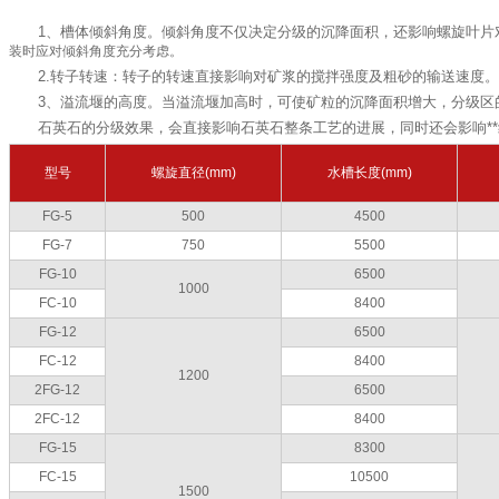
1、槽体倾斜角度。倾斜角度不仅决定分级的沉降面积，还影响螺旋叶
装时应对倾斜角度充分考虑。
2.转子转速：转子的转速直接影响对矿浆的搅拌强度及粗砂的输送速度
3、溢流堰的高度。当溢流堰加高时，可使矿粒的沉降面积增大，分级区
石英石的分级效果，会直接影响石英石整条工艺的进展，同时还会影响*
型号
螺旋直径(mm)
水槽长度(mm)
FG-5
500
4500
FG-7
750
5500
FG-10
6500
1000
FC-10
8400
FG-12
6500
FC-12
8400
1200
2FG-12
6500
2FC-12
8400
FG-15
8300
FC-15
10500
1500