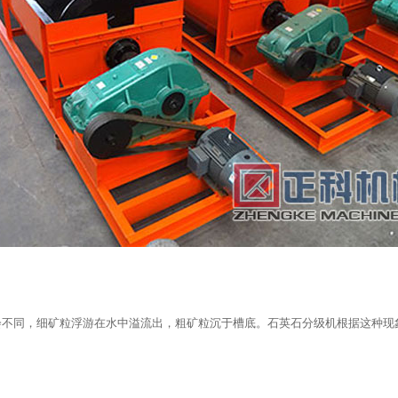
会不同，细矿粒浮游在水中溢流出，粗矿粒沉于槽底。石英石分级机根据这种现