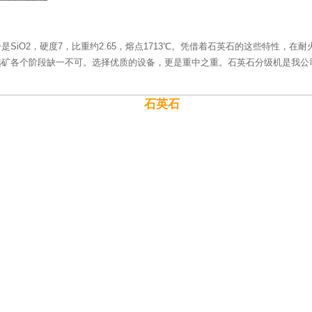
SiO2，硬度7，比重约2.65，熔点1713℃。凭借着石英石的这些特性，
选矿各个阶段缺一不可。选择优质的设备，更是重中之重。石英石分级机是我公