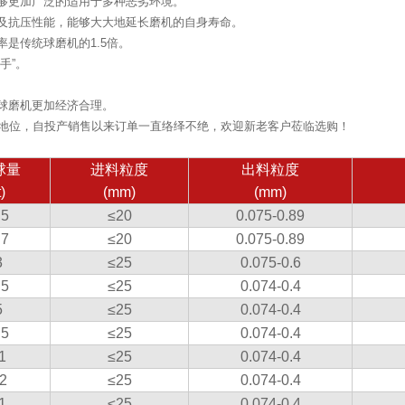
够更加广泛的适用于多种恶劣环境。
及抗压性能，能够大大地延长磨机的自身寿命。
是传统球磨机的1.5倍。
手”。
球磨机更加经济合理。
场地位，自投产销售以来订单一直络绎不绝，欢迎新老客户莅临选购！
球量
进料粒度
出料粒度
t)
(mm)
(mm)
.5
≤20
0.075-0.89
.7
≤20
0.075-0.89
3
≤25
0.075-0.6
.5
≤25
0.074-0.4
5
≤25
0.074-0.4
.5
≤25
0.074-0.4
1
≤25
0.074-0.4
2
≤25
0.074-0.4
1
≤25
0.074-0.4