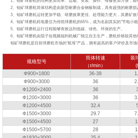
1、钼矿球磨机的结构更加简单、运输、安装、操作、维修更加方便，能
2、钼矿球磨机筒体结构是由新型耐磨合金钢板制成，具有超强的耐磨损
3、钼矿球磨机运转更加平稳、研磨效果更佳、处理能力更大，其磨矿效率
4、钼矿球磨机耗电量仅为传统球磨机的65%，成为名副其实的“节电小能
5、钼矿球磨机运行过程能够有效达到低碳、绿色、环保的生产。
6、钼矿球磨机由茄子短视频福利机械厂独立自主生产，磨机价格较其他
钼矿球磨机是目前球磨机市场的“航母”产品，拥有超高的客户评价及市
筒体转速
装
规格型号
（r/min）
(
Ф900×1800
36-38
1
Ф900×3000
36
2
Ф1200×2400
36
Ф1200×3000
36
3
Ф1200×4500
32.4
Ф1500×3000
29.7
7
Ф1500×4500
27
1
Ф1500×5700
28
1
Ф1830×3000
25.4
1