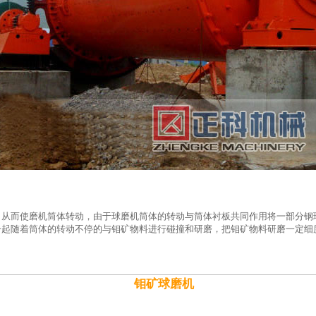
，从而使磨机筒体转动，由于球磨机筒体的转动与筒体衬板共同作用将一部分钢
一起随着筒体的转动不停的与钼矿物料进行碰撞和研磨，把钼矿物料研磨一定细