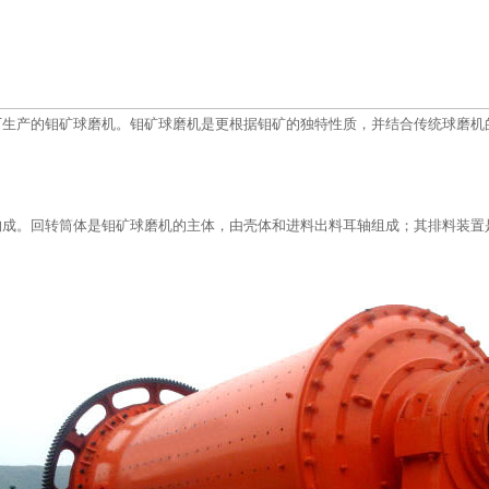
厂生产的钼矿球磨机。钼矿球磨机是更根据钼矿的独特性质，并结合传统球磨机
构成。回转筒体是钼矿球磨机的主体，由壳体和进料出料耳轴组成；其排料装置