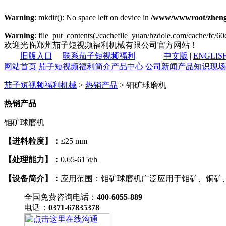
Warning
: mkdir(): No space left on device in
/www/wwwroot/zheng
Warning
: file_put_contents(./cachefile_yuan/hzdole.com/cache/fc/60e
欢迎光临郑州茄子短视频福利机械有限公司官方网站！
旧版入口
联系茄子短视频福利
中文版
|
ENGLIS
网站首页
茄子短视频福利简介
产品中心
公司新闻
产品知识
现场
茄子短视频福利机械
>
热销产品
> 钼矿球磨机
热销产品
钼矿球磨机
【进料粒度】：
≤25 mm
【处理能力】：
0.65-615t/h
【设备简介】：
应用范围：钼矿球磨机广泛应用于钼矿、铜矿
全国免费咨询电话：
400-6055-889
电话：
0371-67835378