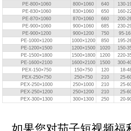
PE-800×1060
800×1060
640
130-1
PE-830×1060
830×1060
650
160-2
PE-870×1060
870×1060
660
200-2
PE-900×1060
900×1060
685
230-2
PE-900×1200
900×1200
750
95-16
PE-1000×1200
1000×1200
850
195-2
PE-1200×1500
1200×1500
1020
150-3
PE-1500×1800
1500×1800
1200
220-3
PE-1600×2100
1600×2100
1500
300-4
PEX-150×750
150×750
120
18-4
PEX-250×750
250×750
210
25-6
PEX-250×1000
250×1000
210
25-6
PEX-250×1200
250×1200
210
25-6
PEX-300×1300
300×1300
250
20-9
如果您对茄子短视频福