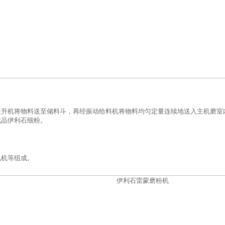
提升机将物料送至储料斗，再经振动给料机将物料均匀定量连续地送入主机磨室
成品伊利石细粉。
电机等组成。