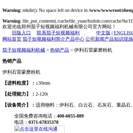
Warning
: mkdir(): No space left on device in
/www/wwwroot/zheng
Warning
: file_put_contents(./cachefile_yuan/hzdole.com/cache/9a/1f3
欢迎光临郑州茄子短视频福利机械有限公司官方网站！
旧版入口
联系茄子短视频福利
中文版
|
ENGLIS
网站首页
茄子短视频福利简介
产品中心
公司新闻
产品知识
现场
茄子短视频福利机械
>
热销产品
> 伊利石雷蒙磨粉机
热销产品
伊利石雷蒙磨粉机
【进料粒度】：
≤30mm
【处理能力】：
2-120t
【设备简介】：
适用物料：伊利石、白云石、石灰石、重晶石
全国免费咨询电话：
400-6055-889
电话：
0371-67835378