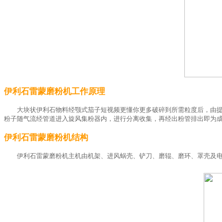
伊利石雷蒙磨粉机工作原理
大块状伊利石物料经颚式茄子短视频更懂你更多破碎到所需粒度后，由
粉子随气流经管道进入旋风集粉器内，进行分离收集，再经出粉管排出即为
伊利石雷蒙磨粉机结构
伊利石雷蒙磨粉机主机由机架、进风蜗壳、铲刀、磨辊、磨环、罩壳及