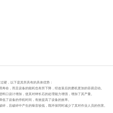
量过硬，以下是其所具有的具体优势：
用寿命，而且设备的能耗也有所下降，经改装后的磨机更加的容易启动。
进料口设计增加，使其对钾长石的处理能力增强，增加了其产量。
降低了设备的停机时间，有效提高了设备的效率。
破碎，且破碎中产生的噪音较低，既环保同时减少了其对作业人员的伤害。