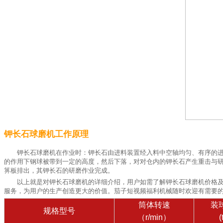
钾长石球磨机工作原理
钾长石球磨机在作业时：钾长石由进料装置经入料中空轴均匀、有序的进
的作用下钢球被带到一定的高度，然后下落，对对仓内的钾长石产生重击与研
箅板排出，其钾长石的研磨作业完成。
以上就是对钾长石球磨机的详细介绍，用户如需了解钾长石球磨机价格
服务，为用户的生产创造更大的价值。茄子短视频福利机械随时欢迎有需要
筒体转速
装
规格型号
（r/min）
(