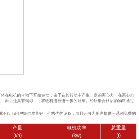
，筒体在电机的带动下开始转动，由于在其转动中产生一定的离心力，在离心力
衬板，而且还具有钢球，可将物料进行进一步的研磨。经研磨合格后的物料通过
械不仅为用户提供质量好、价格优的设备，而且还可为用户提供一系列免费的
产量
电机功率
总重量
(t/h)
(kw)
(t)