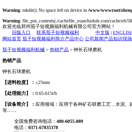
Warning
: mkdir(): No space left on device in
/www/wwwroot/zheng
Warning
: file_put_contents(./cachefile_yuan/hzdole.com/cache/e6/58
欢迎光临郑州茄子短视频福利机械有限公司官方网站！
旧版入口
联系茄子短视频福利
中文版
|
ENGLIS
网站首页
茄子短视频福利简介
产品中心
公司新闻
产品知识
现场
茄子短视频福利机械
>
热销产品
> 钾长石球磨机
热销产品
钾长石球磨机
【进料粒度】：
≤25mm
【处理能力】：
0.65-615t/h
【设备简介】：
应用领域：应用于各种矿石研磨工艺，水泥、
等……
全国免费咨询电话：
400-6055-889
电话：
0371-67835378