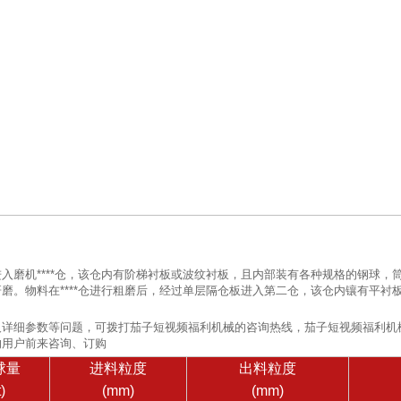
入磨机****仓，该仓内有阶梯衬板或波纹衬板，且内部装有各种规格的钢球
磨。物料在****仓进行粗磨后，经过单层隔仓板进入第二仓，该仓内镶有平
及详细参数等问题，可拨打茄子短视频福利机械的咨询热线，茄子短视频福利机
的用户前来咨询、订购
球量
进料粒度
出料粒度
t)
(mm)
(mm)