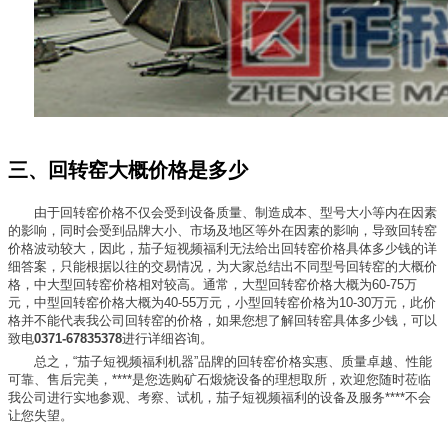
三、回转窑大概价格是多少
由于回转窑价格不仅会受到设备质量、制造成本、型号大小等内在因素
的影响，同时会受到品牌大小、市场及地区等外在因素的影响，导致回转窑
价格波动较大，因此，茄子短视频福利无法给出回转窑价格具体多少钱的详
细答案，只能根据以往的交易情况，为大家总结出不同型号回转窑的大概价
格，中大型回转窑价格相对较高。通常，大型回转窑价格大概为60-75万
元，中型回转窑价格大概为40-55万元，小型回转窑价格为10-30万元，此价
格并不能代表我公司回转窑的价格，如果您想了解回转窑具体多少钱，可以
致电
0371-67835378
进行详细咨询。
总之，“茄子短视频福利机器”品牌的回转窑价格实惠、质量卓越、性能
可靠、售后完美，****是您选购矿石煅烧设备的理想取所，欢迎您随时莅临
我公司进行实地参观、考察、试机，茄子短视频福利的设备及服务****不会
让您失望。