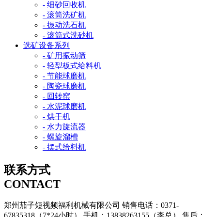
- 细砂回收机
- 滚筒洗矿机
- 振动洗石机
- 滚筒式洗砂机
选矿设备系列
- 矿用振动筛
- 轻型板式给料机
- 节能球磨机
- 陶瓷球磨机
- 回转窑
- 水泥球磨机
- 烘干机
- 水力旋流器
- 螺旋溜槽
- 摆式给料机
联系方式
CONTACT
郑州茄子短视频福利机械有限公司
销售电话：0371-
67835318（7*24小时）
手机：13838263155（李总）
售后：