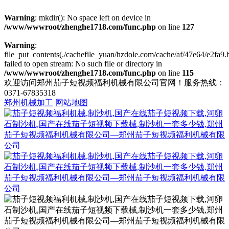
Warning
: mkdir(): No space left on device in
/www/wwwroot/zhenghe1718.com/func.php
on line
127
Warning
:
file_put_contents(./cachefile_yuan/hzdole.com/cache/af/47e64/e2fa9.h
failed to open stream: No such file or directory in
/www/wwwroot/zhenghe1718.com/func.php
on line
115
欢迎访问郑州茄子短视频福利机械有限公司官网！服务热线：
0371-67835318
郑州机械加工
网站地图