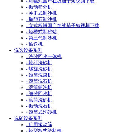
- 对辊式国产在线茄子短视频下载
- 振动筛分机
- 冲击式制沙机
- 鹅卵石制沙机
- 立式板锤国产在线茄子短视频下载
- 塔楼式制砂站
- 第三代制沙机
- 输送机
洗选设备系列
- 洗砂回收一体机
- 轮斗洗砂机
- 螺旋洗砂机
- 滚筒洗煤机
- 滚筒洗石机
- 滚筒筛洗机
- 细砂回收机
- 滚筒洗矿机
- 振动洗石机
- 滚筒式洗砂机
选矿设备系列
- 矿用振动筛
- 轻型板式给料机