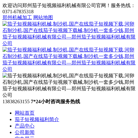
欢迎访问郑州茄子短视频福利机械有限公司官网！服务热线：
0371-67835318
郑州机械加工
网站地图
13838263155
7*24小时咨询服务热线
网站首页
茄子短视频福利简介
产品中心
公司新闻