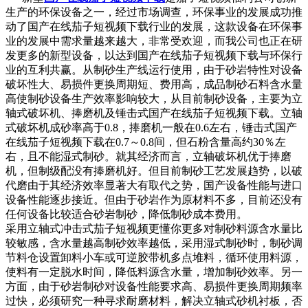
生产的环保设备之一，经过市场调查，环保事业的发展成功推
动了国产在线茄子短视频下载行业的发展，这款设备在环保事
业的发展中需求量越来越大，非常受欢迎，而我公司也正在研
发更多的新型设备，以达到国产在线茄子短视频下载与环保行
业的互利共赢。从制砂生产线运行使用，由于砂岩特性对设备
破坏性大、易损件更换周期短、费用高，成品制砂石料含水量
高使制砂设备生产效率影响较大，从目前制砂设备，主要为立
轴式破坏机、捧磨机及锤击式国产在线茄子短视频下载。立轴
式破坏机成砂率高于0.8，捧磨机一般在0.6左右，锤击式国产
在线茄子短视频下载在0.7～0.8间，但石粉含量高约30％左
右，且不能湿式制砂。就其经济而言，立轴破坏机优于捧磨
机，但制级配没有捧磨机好。但目前制砂工艺发展趋势，以破
代磨由于其经济效率显著大有取代之势，国产设备性能与进口
设备性能逐步接近。但由于砂岩作为原材料不多，目前还没有
任何设备比较适合砂岩制砂，降低制砂成本费用。
采用立轴式冲击式茄子短视频更懂你更多对制砂料源含水量比
较敏感，含水量越高制砂效率越低，采用湿式制砂时，制砂调
节料仓设置卸料小车或可逆胶带机多点堆料，循环使用料源，
使料有一定脱水时间，降低料源含水量，增加制砂效率。另一
方面，由于砂岩制砂对设备性能要求高、易损件更换周期频率
过快，必须研究一种寻求耐磨材料，解决立轴式砂机衬板，否