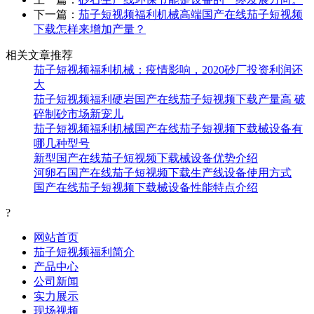
下一篇：
茄子短视频福利机械高端国产在线茄子短视频
下载怎样来增加产量？
相关文章推荐
茄子短视频福利机械：疫情影响，2020砂厂投资利润还
大
茄子短视频福利硬岩国产在线茄子短视频下载产量高 破
碎制砂市场新宠儿
茄子短视频福利机械国产在线茄子短视频下载械设备有
哪几种型号
新型国产在线茄子短视频下载械设备优势介绍
河卵石国产在线茄子短视频下载生产线设备使用方式
国产在线茄子短视频下载械设备性能特点介绍
?
网站首页
茄子短视频福利简介
产品中心
公司新闻
实力展示
现场视频