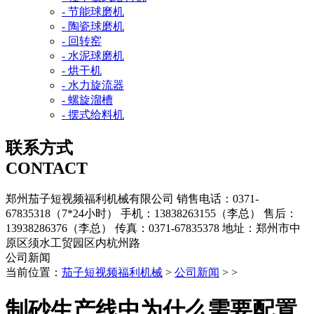
- 节能球磨机
- 陶瓷球磨机
- 回转窑
- 水泥球磨机
- 烘干机
- 水力旋流器
- 螺旋溜槽
- 摆式给料机
联系方式
CONTACT
郑州茄子短视频福利机械有限公司
销售电话：0371-
67835318（7*24小时）
手机：13838263155（李总）
售后：
13938286376（李总）
传真：0371-67835378
地址：郑州市中
原区须水工贸园区内杭州路
公司新闻
当前位置：
茄子短视频福利机械
>
公司新闻
> >
制砂生产线中为什么需要配置