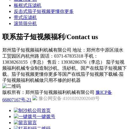
板框式压滤机
反击式茄子短视频更懂你更多
带式压滤机
滚筒筛分机
联系茄子短视频福利/Contact us
郑州茄子短视频福利机械有限公司
地址：郑州市中原区须水
工贸园区内杭州路
固话：0371-67835318
手机：
13838263155（李总）
售后：13938286376（李总）
茄子短视
频福利机械专业制造制沙机、洗砂机、国产在线茄子短视频下
载、茄子短视频更懂你更多等国产在线茄子短视频下载械-茄
子短视频福利机械做只用不修的好机器
版权所有：郑州茄子短视频福利机械有限公司
豫ICP备
豫公网安备 41010202002049号
66807167号-21
公司首页
一键拨号
留言
二维码