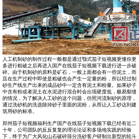
人工机制砂的制作过程一般都是通过颚式茄子短视频更懂你更
多进行粗破之后再进入国产在线茄子短视频下载进行进一步破
碎。由于机制砂的原料是矿石，一般上面都会有一些泥土，而
且在生产过程中即使是粗破也会产生一定量的粉，所以经过制
砂生产线生产出来的成品砂中一定含有泥土和粉量。如果砂子
中含有粉或者泥土在水泥进行混合时会出现硬度低，极易裂缝
的情况，为了解决人工砂的这个问题，仿照河流制砂的原理，
通过洗砂机的洗选除掉砂子里面的泥粉，从而让人工砂达到建
筑用砂的标准。
郑州茄子短视频福利生产国产在线茄子短视频下载已经有近二
十年，公司团队的反反复复的理论论证和多场地实践的经验
下，终于为广大风化山石破碎筛分洗砂客户研制出新型的轮斗